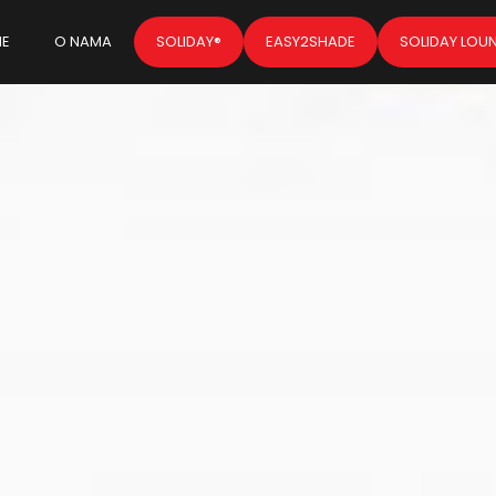
E
O NAMA
SOLIDAY®
EASY2SHADE
SOLIDAY LOU