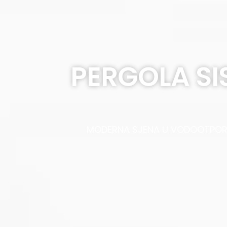
PERGOLA SI
MODERNA SJENA U VODOOTPORN