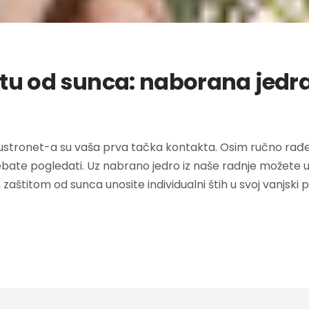
tu od sunca: naborana jedra
 Austronet-a su vaša prva tačka kontakta. Osim ručno rađ
ebate pogledati. Uz nabrano jedro iz naše radnje možete un
zaštitom od sunca unosite individualni štih u svoj vanjski p